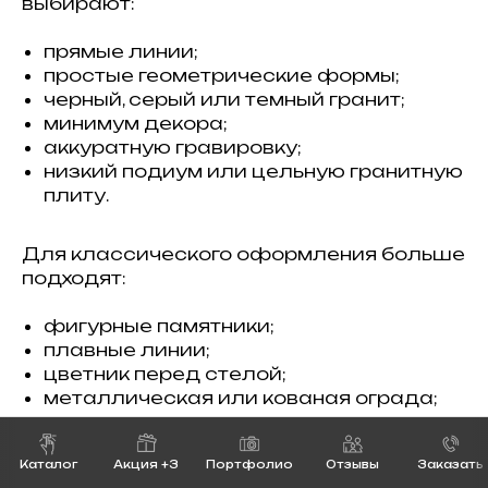
выбирают:
прямые линии;
простые геометрические формы;
черный, серый или темный гранит;
минимум декора;
аккуратную гравировку;
низкий подиум или цельную гранитную
плиту.
Для классического оформления больше
подходят:
фигурные памятники;
плавные линии;
цветник перед стелой;
металлическая или кованая ограда;
вазы, лампады, медальоны;
спокойные декоративные элементы.
Каталог
Акция +3
Портфолио
Отзывы
Заказать