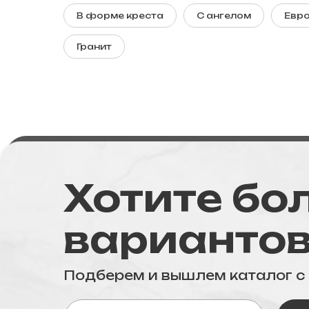
В форме креста
С ангелом
Евр
Гранит
Хотите бо
варианто
Подберем и вышлем каталог 