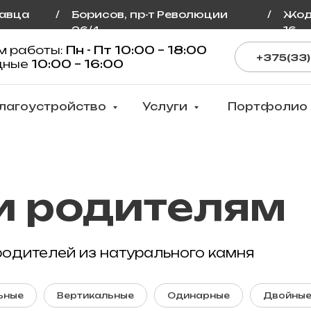
лавца
/
Борисов, пр-т Революции
/
Жод
26/4
16
м работы:
Пн - Пт 10:00 – 18:00
+375(33)
дные
10:00 – 16:00
лагоустройство
Услуги
Портфолио
и родителям
одителей из натурального камня
ьные
Вертикальные
Одинарные
Двойны