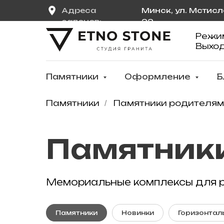
Адреса
Минск, ул. Мстис
салонов:
22
Режи
Выхо
Памятники
Оформление
Б
Памятники
Памятники родителям
/
Памятник
Мемориальные комплексы для р
Памятники
Новинки
Горизонтал