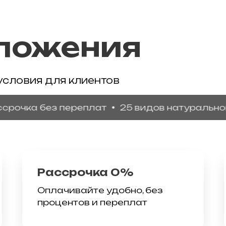
ложения
условия для клиентов
ка без переплат
25 видов натурального гр
Рассрочка 0%
Оплачивайте удобно, без
процентов и переплат