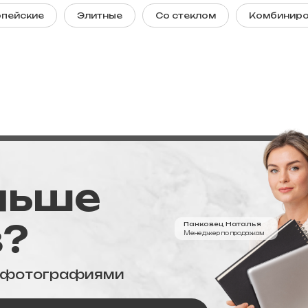
опейские
Элитные
Со стеклом
Комбинир
льше
в?
Панковец Наталья
Менеджер по продажам
с фотографиями