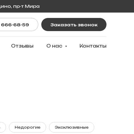
ино, пр-т Мира
 666-68-59
Заказать звонок
Отзывы
О нас
Контакты
е
Недорогие
Эксклюзивные