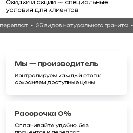
Скидки и акции — специальные
условия для клиентов
плат
25 видов натурального гранита
Гара
Мы — производитель
Контролируем каждый этап и
сохраняем доступные цены
Рассрочка 0%
Оплачивайте удобно, без
процентов и переплат