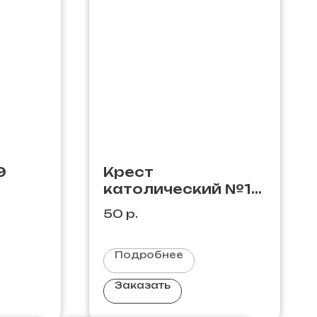
9
Крест
католический №18
/ бронза / 20 х 9-
50
р.
бронза- 20 х 9
Подробнее
Заказать