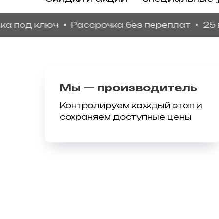
д ключ
Рассрочка без переплат
25 видов
Мы — производитель
Контролируем каждый этап и
сохраняем доступные цены