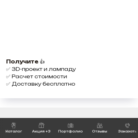
Получите
👍
✅
3D-проект и лампаду
✅
Расчет стоимости
✅
Доставку бесплатно
Как сделать заказ
Каталог
Акция +3
Портфолио
Отзывы
Заказать