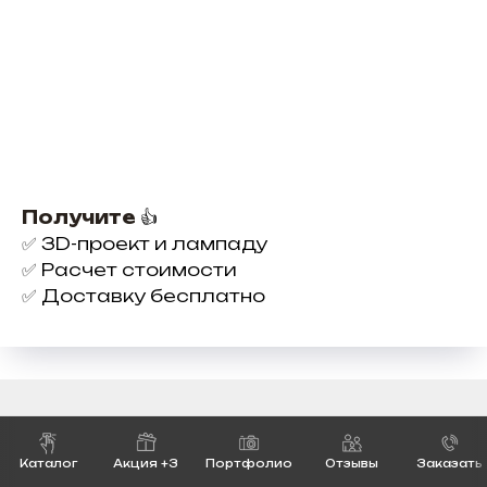
Получите
👍
✅
3D-проект и лампаду
✅
Расчет стоимости
✅
Доставку бесплатно
Как сделать заказ
Каталог
Акция +3
Портфолио
Отзывы
Заказать