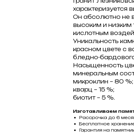
Гранит Лезниковс
характеризуется 
Он абсолютно не в
высоким и низким 
кислотным воздей
Уникальность кам
красном цвете с 
бледно-бардового
Насыщенность цве
минеральным сос
микроклин – 80 %;
кварц – 15 %;
биотит – 5 %.
Изготавливаем памят
Рассрочка до 6 мес
Бесплатное хранение
Гарантия на памятник