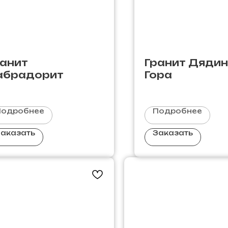
ранит
Гранит Дяди
абрадорит
Гора
Подробнее
Подробнее
аказать
Заказать