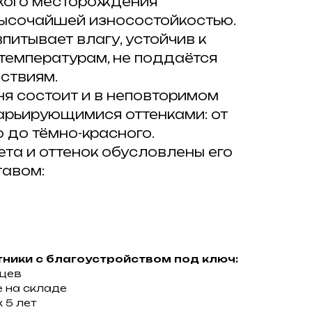
кого месторождения
высочайшей износостойкостью.
питывает влагу, устойчив к
температурам, не поддаётся
ствиям.
ня состоит и в неповторимом
варьирующимися оттенками: от
 до тёмно-красного.
та и оттенок обусловлены его
тавом:
ники с благоустройством под ключ:
яцев
 на складе
 5 лет