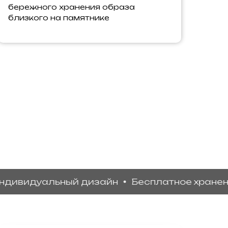
бережного хранения образа
близкого на памятнике
дуальный дизайн
Бесплатное хранение
Д