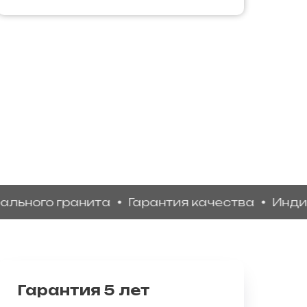
о гранита
Гарантия качества
Индивидуал
Гарантия 5 лет