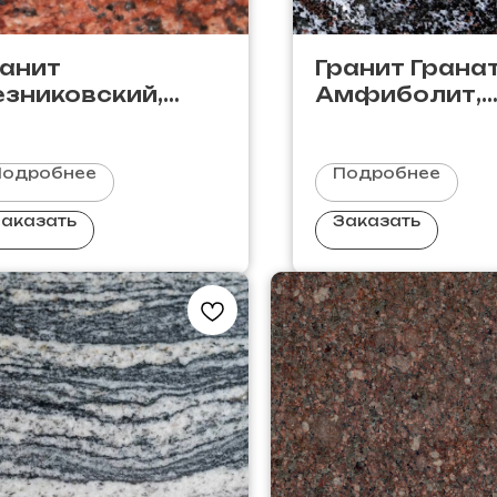
ранит
Гранит Грана
езниковский,
Амфиболит,
краина
Россия
Подробнее
Подробнее
аказать
Заказать