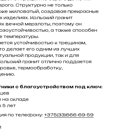
ерого. Структурно не только
кже жиловатый, создавая прекрасные
х изделиях. Кольский гранит
х вечной мерзлоты, поэтому он
озоустойчивостью, а также способен
е температуры.
ается устойчивостью к трещинам,
то делает его одним из лучших
туальной продукции, так и для
ольский гранит отлично поддается
ровке, термообработку,
ению.
ники с благоустройством под ключ:
яцев
 на складе
 5 лет
ция по телефону:
+375(33)666-69-59
й