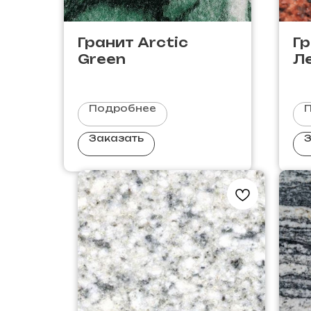
Гранит Аrctic
Г
Green
Л
У
Подробнее
Заказать
З