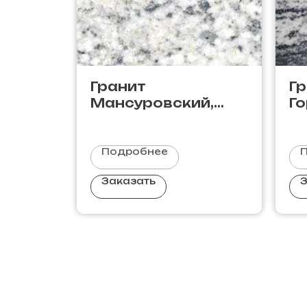
Гранит
Г
Мансуровский,
Г
Россия
Подробнее
Заказать
З