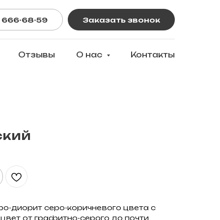
 666-68-59
Заказать звонок
Отзывы
О нас
Контакты
ский
бро-диорит серо-коричневого цвета с
 цвет от графитно-серого до почти