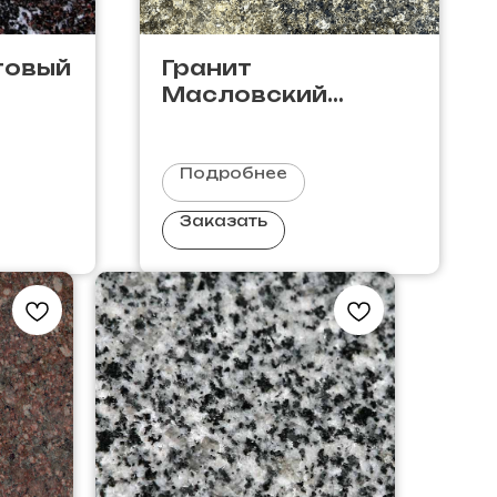
товый
Гранит
Масловский
(Маславский)
Подробнее
Заказать