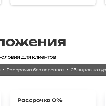
ложения
условия для клиентов
срочка без переплат
25 видов натуральног
Рассрочка 0%