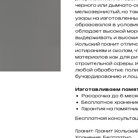
черного или дымчато-с
мелкозернистый, но та
узоры на изготовленны
образовался в условия
обладает высокой мор
выдерживать и высоки
Кольский гранит отлич
истираниям и сколам, ч
материалов как для ри
строительной сферы. К
любой обработке: поли
бучардированию и лощ
Изготавливаем памят
Рассрочка до 6 мес
Бесплатное хранение
Гарантия на памятник
Бесплатная консульта
Гранит: Гранит Кольски
Хранение: Бесплатно