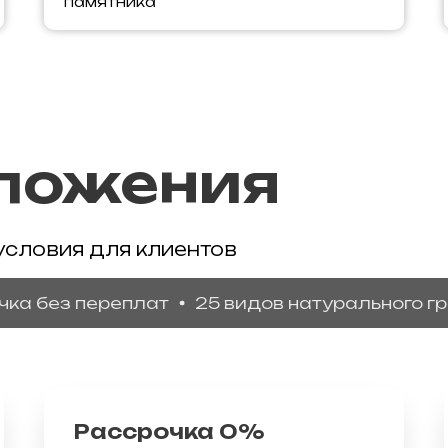
памятника
ложения
условия для клиентов
ез переплат
25 видов натурального гранит
Рассрочка 0%