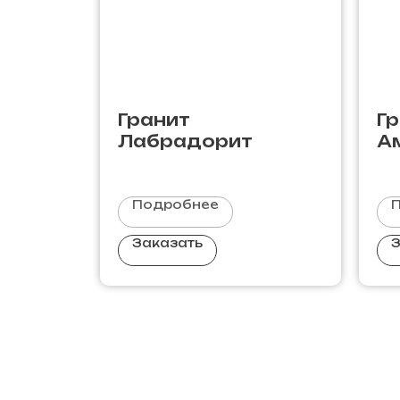
Гранит
Г
Лабрадорит
А
Р
Подробнее
Заказать
З