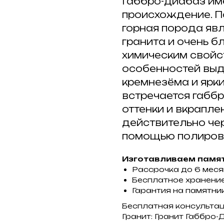
Габбро-диабаз им
происхождение. П
горная порода яв
гранита и очень б
химическим свойст
особенностей вы
кремнезёма и ярки
встречается габб
оттенки и вкрапле
действительно че
помощью полировк
Изготавливаем памят
Рассрочка до 6 мес
Бесплатное хранение
Гарантия на памятник
Бесплатная консульта
Гранит: Гранит Габбро-