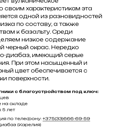
еет вулканическое
о своим характеристикам эта
ляется одной из разновидностей
лизка по составу, а также
вам к базальту. Среди
деляем низкое содержание
й черный окрас. Нередко
ро-диабаз, имеющий серые
ния. При этом насыщенный и
рный цвет обеспечивается с
и поверхности.
ники с благоустройством под ключ:
яцев
 на складе
 5 лет
ция по телефону:
+375(33)666-69-59
Диабаз (Карелия)