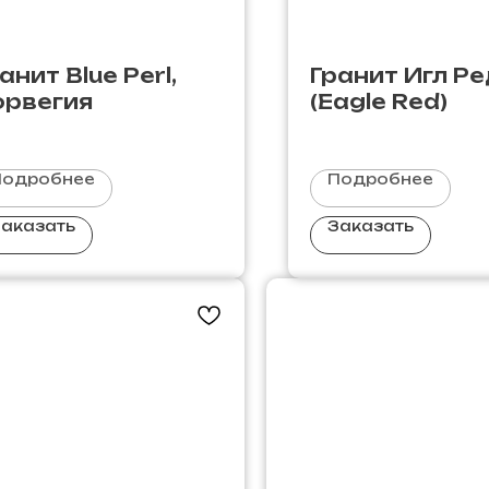
анит Blue Perl,
Гранит Игл Р
орвегия
(Eagle Red)
Подробнее
Подробнее
аказать
Заказать