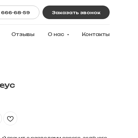
 666-68-59
Заказать звонок
Отзывы
О нас
Контакты
еус
й гранит с разводами серого, зелёного