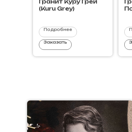
Гранит Куру Грей
Г
(Kuru Grey)
П
У
Подробнее
Заказать
З