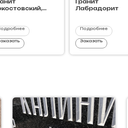
ранит
Гранит
окостовский,
Лабрадорит
краина
Подробнее
Подробнее
аказать
Заказать