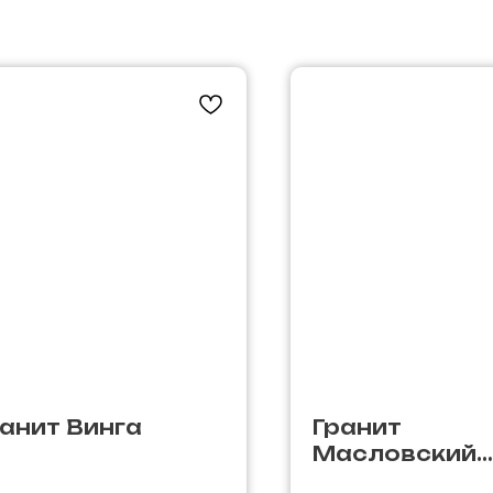
анит Винга
Гранит
Масловский
(Маславский)