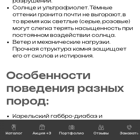
разрушений.
Солнце и ультрафиолет. Тёмные
оттенки гранита почти не выгорают, в
то время как светлые (серые, розовые)
могут слегка терять насыщенность при
постоянном воздействии солнца.
Ветер и механические нагрузки.
Прочная структура камня защищает
его от сколов и истирания.
Особенности
поведения разных
пород:
Карельский габбро-диабаз и
дымовский гранит отлично переносят
суровые зимы и годятся для регионов с
Каталог
Акция +3
Портфолио
Отзывы
Заказать
резкими перепадами температур.