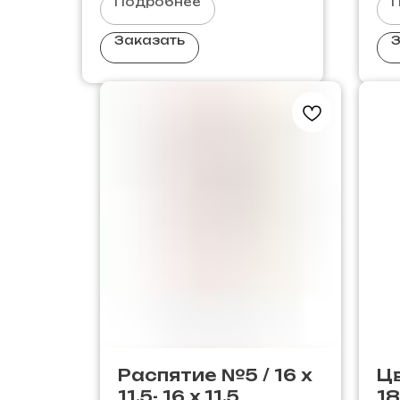
Подробнее
Заказать
З
Распятие №5 / 16 х
Цв
11.5- 16 х 11.5
18