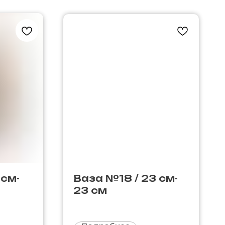
 см-
Ваза №18 / 23 см-
23 см