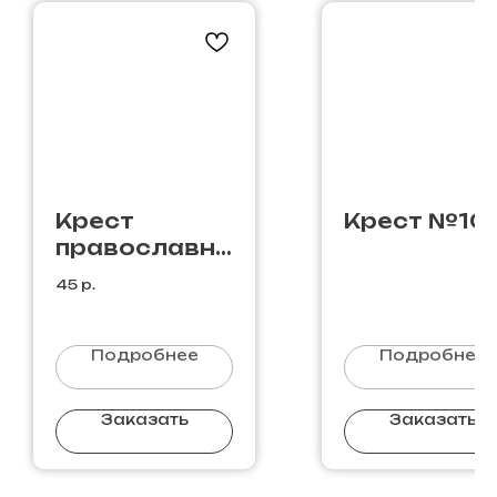
Крест
Крест №10
православн
ый №10 /
45
р.
бронза / 12 х
7- бронза- 12
х 7
Подробнее
Подробнее
Заказать
Заказать