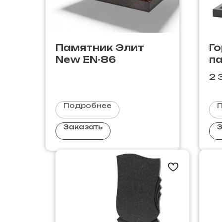
Памятник Элит
Г
New EN-86
п
2 
Подробнее
Заказать
З