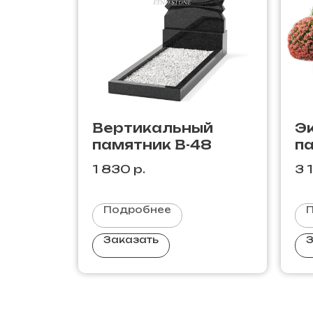
Вертикальный
Э
памятник В-48
па
1 830
р.
3 
Подробнее
Заказать
З