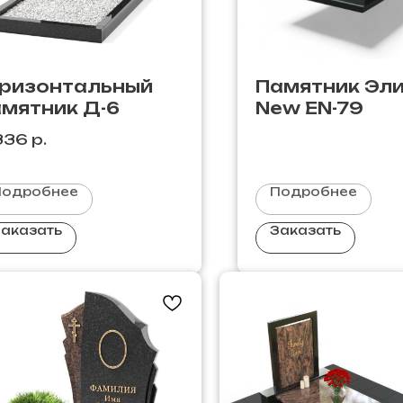
оризонтальный
Памятник Эл
амятник Д-6
New EN-79
336
р.
Подробнее
Подробнее
аказать
Заказать