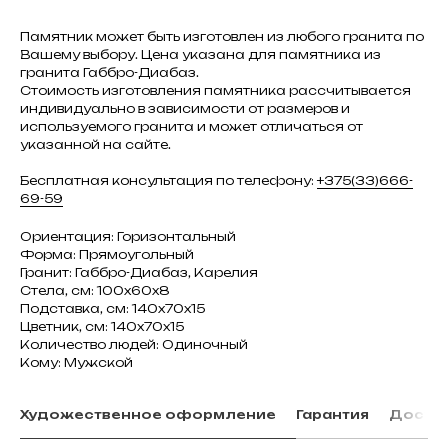
Памятник может быть изготовлен из любого гранита по
Вашему выбору. Цена указана для памятника из
гранита Габбро-Диабаз.
Стоимость изготовления памятника рассчитывается
индивидуально в зависимости от размеров и
используемого гранита и может отличаться от
указанной на сайте.
Бесплатная консультация по телефону:
+375(33)666-
69-59
Ориентация: Горизонтальный
Форма: Прямоугольный
Гранит: Габбро-Диабаз, Карелия
Стела, см: 100х60х8
Подставка, см: 140х70х15
Цветник, см: 140х70х15
Количество людей: Одиночный
Кому: Мужской
Художественное оформление
Гарантия
Доста