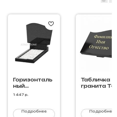
Горизонталь
Табличка и
ный
гранита T-
памятник
1 447
р.
Г-31
Подробнее
Подробнее