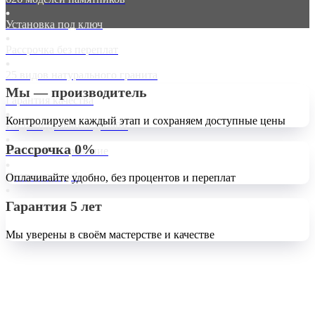
Установка под ключ
Рассрочка без переплат
25 видов натурального гранита
Мы — производитель
Гарантия качества
Контролируем каждый этап и сохраняем доступные цены
Индивидуальный дизайн
Рассрочка 0%
Бесплатное хранение
Доставка 0 руб.
Оплачивайте удобно, без процентов и переплат
Гарантия 5 лет
Мы уверены в своём мастерстве и качестве