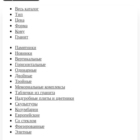
Весь каталог
Тип
Цена
Форма
Кому
Гранит
Памятники
Новинки
Вертикальные
Горизонтальные
Одинарные
Двойные
Тройные
Мемориальные комплексы
Таблички из гранита
Надгробные плиты и цветники
Скульптуры
Колумбарии
Европейские
Со стеклом
Фрезерованные
Элитные