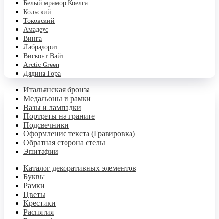
Белый мрамор Коелга
Кольский
Токовский
Амадеус
Винга
Лабрадорит
Висконт Вайт
Аrctic Green
Дядина Гора
Итальянская бронза
Медальоны и рамки
Вазы и лампадки
Портреты на граните
Подсвечники
Оформление текста (Гравировка)
Обратная сторона стелы
Эпитафии
Каталог декоративных элементов
Буквы
Рамки
Цветы
Крестики
Распятия