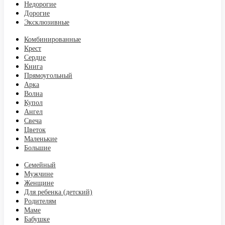
Недорогие
Дорогие
Эксклюзивные
Комбинированные
Крест
Сердце
Книга
Прямоугольный
Арка
Волна
Купол
Ангел
Свеча
Цветок
Маленькие
Большие
Семейный
Мужчине
Женщине
Для ребенка (детский)
Родителям
Маме
Бабушке