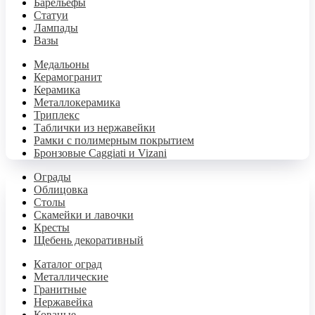
Барельефы
Статуи
Лампады
Вазы
Медальоны
Керамогранит
Керамика
Металлокерамика
Триплекс
Таблички из нержавейки
Рамки с полимерным покрытием
Бронзовые Caggiati и Vizani
Ограды
Облицовка
Столы
Скамейки и лавочки
Кресты
Щебень декоративный
Каталог оград
Металлические
Гранитные
Нержавейка
Кованые