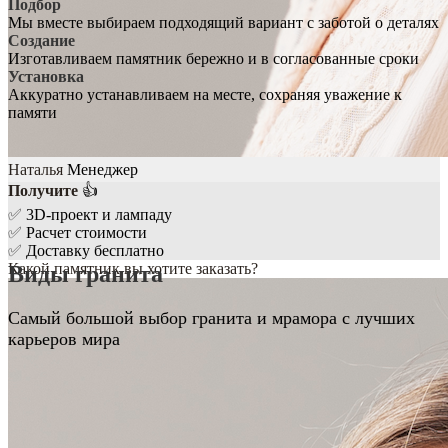
Подбор
Мы вместе выбираем подходящий вариант с заботой о деталях
Создание
Изготавливаем памятник бережно и в согласованные сроки
Установка
Аккуратно устанавливаем на месте, сохраняя уважение к
памяти
Наталья
Менеджер
Получите
👍
✅
3D-проект и лампаду
✅
Расчет стоимости
✅
Доставку бесплатно
Какой памятник вы хотите заказать?
Виды гранита
Самый большой выбор гранита и мрамора с лучших
карьеров мира