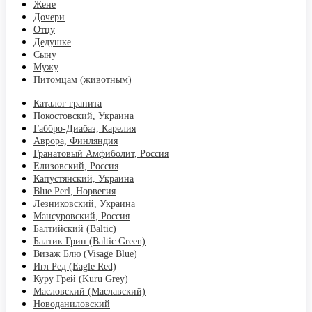
Жене
Дочери
Отцу
Дедушке
Сыну
Мужу
Питомцам (животным)
Каталог гранита
Покостовский, Украина
Габбро-Диабаз, Карелия
Аврора, Финляндия
Гранатовый Амфиболит, Россия
Елизовский, Россия
Капустянский, Украина
Blue Perl, Норвегия
Лезниковский, Украина
Мансуровский, Россия
Балтийский (Baltic)
Балтик Грин (Baltic Green)
Визаж Блю (Visage Blue)
Игл Ред (Eagle Red)
Куру Грей (Kuru Grey)
Масловский (Маславский)
Новоданиловский