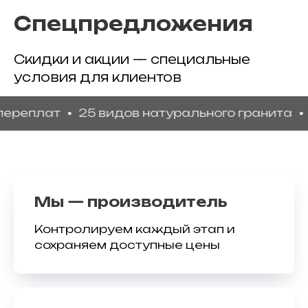
Спецпредложения
Скидки и акции — специальные
условия для клиентов
лат
25 видов натурального гранита
Гаран
Мы — производитель
Контролируем каждый этап и
сохраняем доступные цены