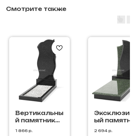
Смотрите также
Вертикальны
Эксклюзив
й памятник
ый памятни
В-39
Э-16
1 866
р.
2 694
р.