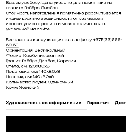
Вашему выбору. Цена указана для памятника из
гранита Габбро-Диабаз.
Стоимость изготовления памятника рассчитывается
индивидуально в зависимости от размеров и
используемого гранита и может отличаться от
указанной на сайте.
Бесплатная консультация по телефону:
+375(33)666-
69-59
Ориентация: Вертикальный
Форма: Комбинированный
Гранит: Габбро-Диабаз, Карелия
Стела, см: 120х80х8
Подставка, см: 140х80х8
Цветник, см: 140х80х8
Количество людей: Одиночный
Кому: Женский
Художественное оформление
Гарантия
Доста