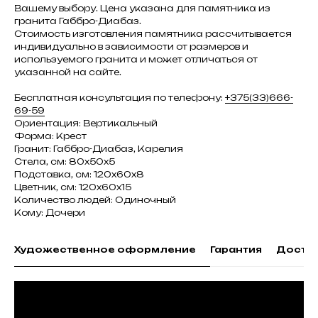
Вашему выбору. Цена указана для памятника из
гранита Габбро-Диабаз.
Стоимость изготовления памятника рассчитывается
индивидуально в зависимости от размеров и
используемого гранита и может отличаться от
указанной на сайте.
Бесплатная консультация по телефону:
+375(33)666-
69-59
Ориентация: Вертикальный
Форма: Крест
Гранит: Габбро-Диабаз, Карелия
Стела, см: 80х50х5
Подставка, см: 120х60х8
Цветник, см: 120х60х15
Количество людей: Одиночный
Кому: Дочери
Художественное оформление
Гарантия
Доста