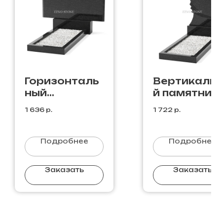
Горизонталь
Вертикаль
ный
й памятник
памятник Г-7
В-63
1 636
р.
1 722
р.
Подробнее
Подробнее
Заказать
Заказать