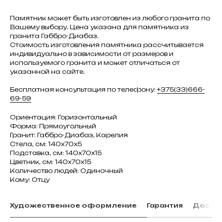
Памятник может быть изготовлен из любого гранита по
Вашему выбору. Цена указана для памятника из
гранита Габбро-Диабаз.
Стоимость изготовления памятника рассчитывается
индивидуально в зависимости от размеров и
используемого гранита и может отличаться от
указанной на сайте.
Бесплатная консультация по телефону:
+375(33)666-
69-59
Ориентация: Горизонтальный
Форма: Прямоугольный
Гранит: Габбро-Диабаз, Карелия
Стела, см: 140х70х5
Подставка, см: 140х70х15
Цветник, см: 140х70х15
Количество людей: Одиночный
Кому: Отцу
Художественное оформление
Гарантия
Доста