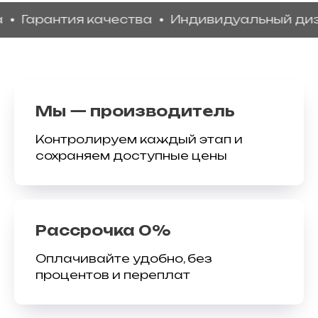
рантия качества
Индивидуальный дизайн
Мы — производитель
Контролируем каждый этап и
сохраняем доступные цены
Рассрочка 0%
Оплачивайте удобно, без
процентов и переплат