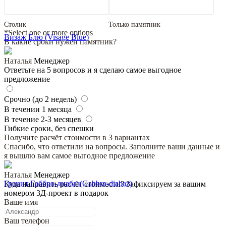
Столик
Только памятник
*Select one or more options
Визаж Блю (Visage Blue)
В какие сроки нужен памятник?
Наталья
Менеджер
Ответьте на 5 вопросов и я сделаю самое выгодное
предложение
Срочно (до 2 недель)
В течении 1 месяца
В течение 2-3 месяцев
Гибкие сроки, без спешки
Получите расчёт стоимости в 3 вариантах
Спасибо, что ответили на вопросы. Заполните ваши данные и
я вышлю вам самое выгодное предложение
Наталья
Менеджер
Гранит Габбро-диабаз(Gabbro-diabaz)
Куда направить расчёт стоимости? Зафиксируем за вашим
номером 3Д-проект в подарок
Ваше имя
Ваш телефон