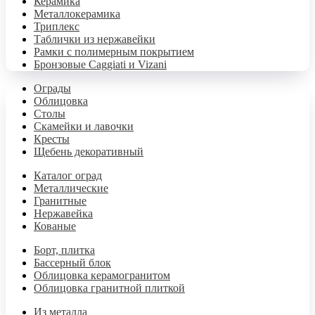
Керамика
Металлокерамика
Триплекс
Таблички из нержавейки
Рамки с полимерным покрытием
Бронзовые Caggiati и Vizani
Ограды
Облицовка
Столы
Скамейки и лавочки
Кресты
Щебень декоративный
Каталог оград
Металлические
Гранитные
Нержавейка
Кованые
Борт, плитка
Бассерный блок
Облицовка керамогранитом
Облицовка гранитной плиткой
Из металла