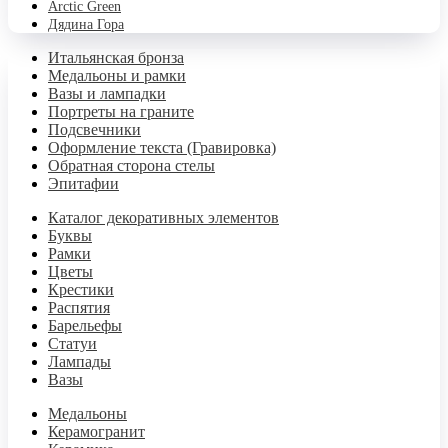
Аrctic Green
Дядина Гора
Итальянская бронза
Медальоны и рамки
Вазы и лампадки
Портреты на граните
Подсвечники
Оформление текста (Гравировка)
Обратная сторона стелы
Эпитафии
Каталог декоративных элементов
Буквы
Рамки
Цветы
Крестики
Распятия
Барельефы
Статуи
Лампады
Вазы
Медальоны
Керамогранит