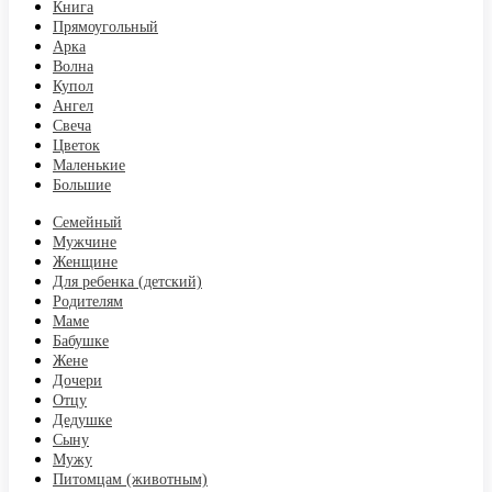
Книга
Прямоугольный
Арка
Волна
Купол
Ангел
Свеча
Цветок
Маленькие
Большие
Семейный
Мужчине
Женщине
Для ребенка (детский)
Родителям
Маме
Бабушке
Жене
Дочери
Отцу
Дедушке
Сыну
Мужу
Питомцам (животным)