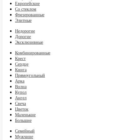
Европейские
Со стеклом
Фрезерованные
Элитные
Недорогие
Дорогие
Эксклюзивные
Комбинированные
Крест
Сердце
Книга
Прямоугольный
Арка
Волна
Купол
Ангел
Свеча
Цветок
Маленькие
Большие
Семейный
Мужчине