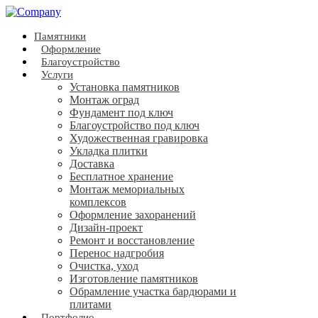
Памятники
Оформление
Благоустройство
Услуги
Установка памятников
Монтаж оград
Фундамент под ключ
Благоустройство под ключ
Художественная гравировка
Укладка плитки
Доставка
Бесплатное хранение
Монтаж мемориальных
комплексов
Оформление захоранений
Дизайн-проект
Ремонт и восстановление
Перенос надгробия
Очистка, уход
Изготовление памятников
Обрамление участка бардюрами и
плитами
Портфолио