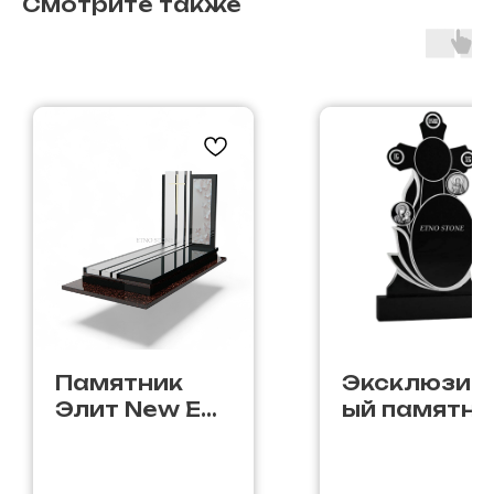
Смотрите также
Памятник
Эксклюзив
Элит New EN-
ый памятни
66
Ф-97