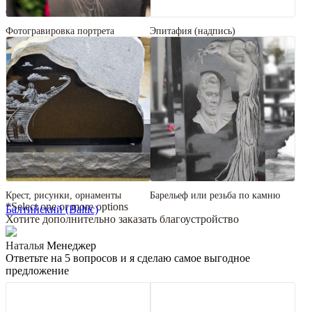
Аврора (Aurora)
Фотогравировка портрета
Эпитафия (надпись)
Крест, рисунки, орнаменты
Барельеф или резьба по камню
*Select one or more options
Балтийский (Baltic)
Хотите дополнительно заказать благоустройство
Наталья
Менеджер
Ответьте на 5 вопросов и я сделаю самое выгодное
предложение