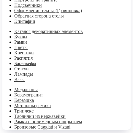
Подсвечники
Оформление текста (Гравировка)
Обратная сторона стелы
Эпитафии
Каталог декоративных элементов
Буквы
Рамки
Цветы
Крестики
Распятия
Барельефы
Статуи
Лампады
Вазы
Медальоны
Керамогранит
Керамика
Металлокерамика
Триплекс
Таблички из нержавейки
Рамки с полимерным покрытием
Бронзовые Caggiati и Vizani