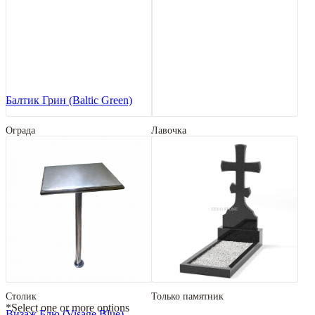
Балтик Грин (Baltic Green)
Ограда
Лавочка
Столик
Только памятник
*Select one or more options
Визаж Блю (Visage Blue)