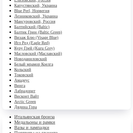
Елизовский, Россия
Капустянский, Украина
Blue Perl, Норвегия
Лезниковский, Украина
Мансуровский, Россия
Балтийский (Baltic)
Балтик Грин (Baltic Green)
Визаж Блю (Visage Blue)
Игл Ред (Eagle Red)
Куру Грей (Kuru Grey)
Масловский (Маславский)
Новоданиловский
Белый мрамор Коелга
Кольский
Токовский
Амадеус
Винга
Лабрадорит
Висконт Вайт
Аrctic Green
Дядина Гора
Итальянская бронза
Медальоны и рамки
Вазы и лампадки
Портреты на граните