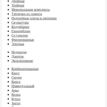
Двойные
Тройные
Мемориальные комплексы
Таблички из гранита
Надгробные плиты и цветники
Скульптуры
Колумбарии
Европейские
Со стеклом
Фрезерованные
Элитные
Недорогие
Дорогие
Эксклюзивные
Комбинированные
Крест
Сердце
Книга
Прямоугольный
Арка
Волна
Купол
Ангел