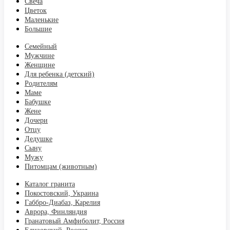
Свеча
Цветок
Маленькие
Большие
Семейный
Мужчине
Женщине
Для ребенка (детский)
Родителям
Маме
Бабушке
Жене
Дочери
Отцу
Дедушке
Сыну
Мужу
Питомцам (животным)
Каталог гранита
Покостовский, Украина
Габбро-Диабаз, Карелия
Аврора, Финляндия
Гранатовый Амфиболит, Россия