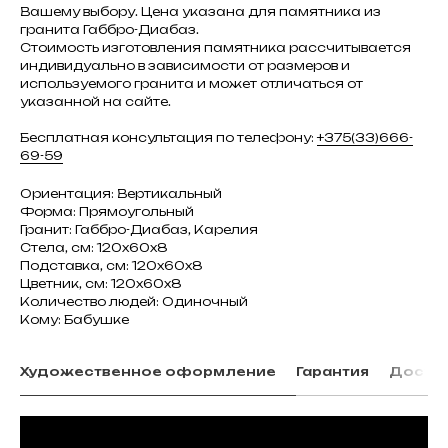
Вашему выбору. Цена указана для памятника из
гранита Габбро-Диабаз.
Стоимость изготовления памятника рассчитывается
индивидуально в зависимости от размеров и
используемого гранита и может отличаться от
указанной на сайте.
Бесплатная консультация по телефону:
+375(33)666-
69-59
Ориентация: Вертикальный
Форма: Прямоугольный
Гранит: Габбро-Диабаз, Карелия
Стела, см: 120х60х8
Подставка, см: 120х60х8
Цветник, см: 120х60х8
Количество людей: Одиночный
Кому: Бабушке
Художественное оформление
Гарантия
Доста