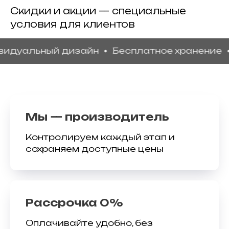
Скидки и акции — специальные
условия для клиентов
льный дизайн
Бесплатное хранение
Дост
Мы — производитель
Контролируем каждый этап и
сохраняем доступные цены
Рассрочка 0%
Оплачивайте удобно, без