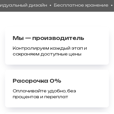
ьный дизайн
Бесплатное хранение
Доста
Мы — производитель
Контролируем каждый этап и
сохраняем доступные цены
Рассрочка 0%
Оплачивайте удобно, без
процентов и переплат