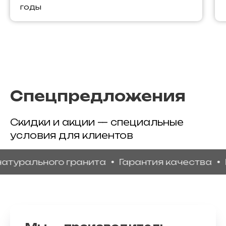
годы
Спецпредложения
Скидки и акции — специальные
условия для клиентов
ального гранита
Гарантия качества
Индив