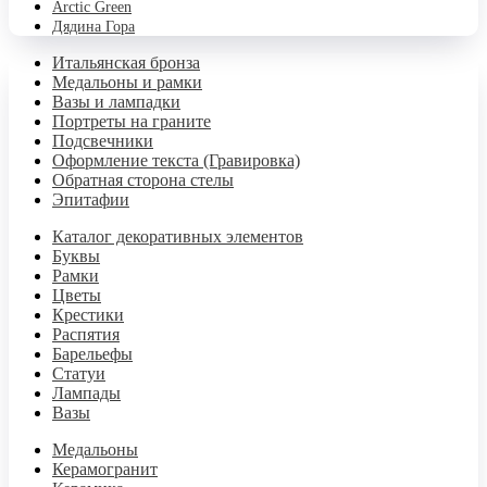
Аrctic Green
Дядина Гора
Итальянская бронза
Медальоны и рамки
Вазы и лампадки
Портреты на граните
Подсвечники
Оформление текста (Гравировка)
Обратная сторона стелы
Эпитафии
Каталог декоративных элементов
Буквы
Рамки
Цветы
Крестики
Распятия
Барельефы
Статуи
Лампады
Вазы
Медальоны
Керамогранит