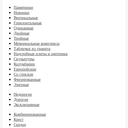
Памятники
Новинки
Вертикальные
Горизонтальные
Одинарные
Двойные
Тройные
Мемориальные комплексы
Таблички из гранита
Надгробные плиты и цветники
Скульптуры
Колумбарии
Европейские
Со стеклом
Фрезерованные
Элитные
Недорогие
Дорогие
Эксклюзивные
Комбинированные
Крест
Сердце