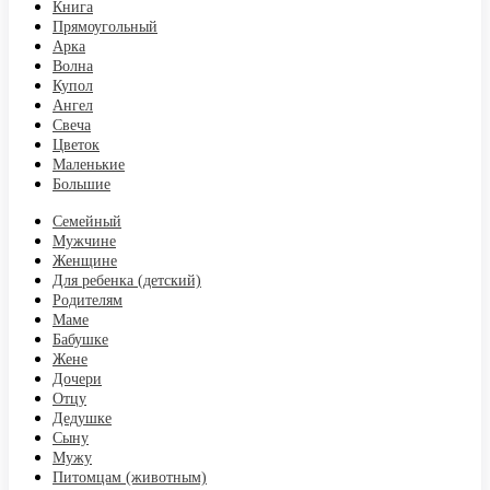
Книга
Прямоугольный
Арка
Волна
Купол
Ангел
Свеча
Цветок
Маленькие
Большие
Семейный
Мужчине
Женщине
Для ребенка (детский)
Родителям
Маме
Бабушке
Жене
Дочери
Отцу
Дедушке
Сыну
Мужу
Питомцам (животным)