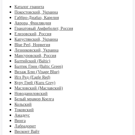
Каталог гранита
Покостовский, Украина
Габбро-Диабаз, Карелия
Аврора, Финляндия
Гранатовый Амфиболит, Россия
Елизовский, Россия
Капустянский, Украина
Blue Perl, Норвегия
Лезниковский, Украина
Мансуровский, Россия
Балтийский (Baltic)
Балтик Грин (Baltic Green)
Визаж Блю (Visage Blue)
Игл Ред (Eagle Red)
Куру Грей (Kuru Grey)
Масловский (Маславский)
Новоданиловский
Белый мрамор Коелга
Кольский
Токовский
Амадеус
Винга
Лабрадорит
Висконт Вайт