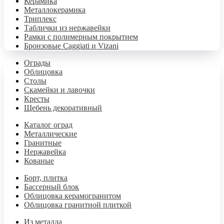
Керамика
Металлокерамика
Триплекс
Таблички из нержавейки
Рамки с полимерным покрытием
Бронзовые Caggiati и Vizani
Ограды
Облицовка
Столы
Скамейки и лавочки
Кресты
Щебень декоративный
Каталог оград
Металлические
Гранитные
Нержавейка
Кованые
Борт, плитка
Бассерный блок
Облицовка керамогранитом
Облицовка гранитной плиткой
Из металла