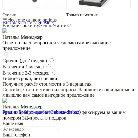
Столик
Только памятник
*Select one or more options
Визаж Блю (Visage Blue)
В какие сроки нужен памятник?
Наталья
Менеджер
Ответьте на 5 вопросов и я сделаю самое выгодное
предложение
Срочно (до 2 недель)
В течении 1 месяца
В течение 2-3 месяцев
Гибкие сроки, без спешки
Получите расчёт стоимости в 3 вариантах
Спасибо, что ответили на вопросы. Заполните ваши данные и
я вышлю вам самое выгодное предложение
Наталья
Менеджер
Гранит Габбро-диабаз(Gabbro-diabaz)
Куда направить расчёт стоимости? Зафиксируем за вашим
номером 3Д-проект в подарок
Ваше имя
Ваш телефон