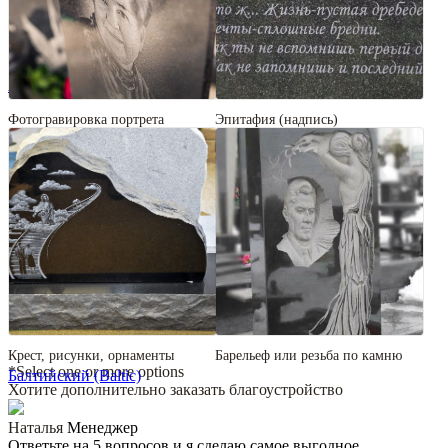
Аврора (Aurora)
Фотогравировка портрета
Эпитафия (надпись)
Крест, рисунки, орнаменты
Барельеф или резьба по камню
*Select one or more options
Балтийский (Baltic)
Хотите дополнительно заказать благоустройство
Наталья
Менеджер
Ответьте на 5 вопросов и я сделаю самое выгодное