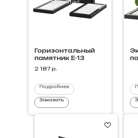
Горизонтальный
Э
памятник Е-13
па
2 187
р.
Подробнее
Заказать
З