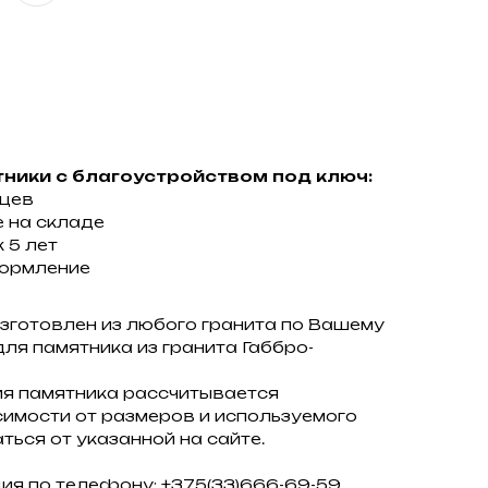
ники с благоустройством под ключ:
яцев
 на складе
 5 лет
ормление
зготовлен из любого гранита по Вашему
для памятника из гранита Габбро-
ия памятника рассчитывается
имости от размеров и используемого
ться от указанной на сайте.
ция по телефону:
+375(33)666-69-59