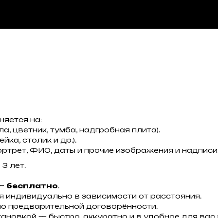
няется на:
а, цветник, тумба, надгробная плита).
йка, столик и др.).
ортрет, ФИО, даты и прочие изображения и надписи
3 лет.
 —
бесплатно
.
я индивидуально в зависимости от расстояния.
о предварительной договорённости.
ановкой — быстро, аккуратно и в удобное для вас 