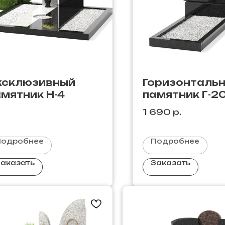
ксклюзивный
Горизонталь
мятник Н-4
памятник Г-2
1 690
р.
Подробнее
Подробнее
аказать
Заказать