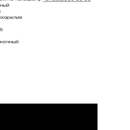
ьный
й
, Карелия
15
иночный