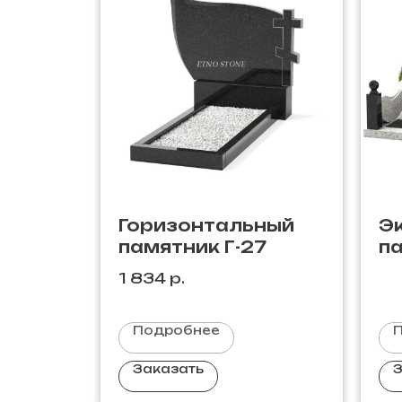
Горизонтальный
Э
памятник Г-27
па
1 834
р.
Подробнее
Заказать
З