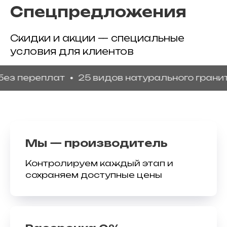
Спецпредложения
Скидки и акции — специальные
условия для клиентов
реплат
25 видов натурального гранита
Га
Мы — производитель
Контролируем каждый этап и
сохраняем доступные цены