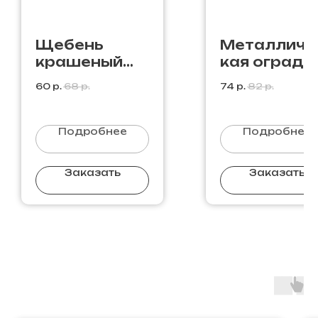
Щебень
Металличе
крашеный
кая ограда
фиолетовый
М-01
60
р.
68
р.
74
р.
82
р.
S-10
Подробнее
Подробнее
Заказать
Заказать