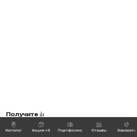
Получите
👍
✅
3D-проект и лампаду
✅
Расчет стоимости
Каталог
Акция +3
Портфолио
Отзывы
Заказать
✅
Доставку бесплатно